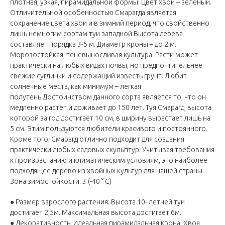
плотная, узкая, пирамидальной формы. Цвет хвои – зеленый.
Отличительной особенностью Смарагда является
сохранение цвета хвои и в зимний период, что свойственно
лишь немногим сортам туи западной.Высота дерева
составляет порядка 3-5 м. Диаметр кроны – до 2 м.
Морозостойкая, теневыносливая культура. Расти может
практически на любых видах почвы, но предпочтительнее
свежие суглинки и содержащий известь грунт. Любит
солнечные места, как минимум – легкая
полутень.Достоинством данного сорта является то, что он
медленно растет и доживает до 150 лет. Туя Смарагд, высота
которой за год достигает 10 см, в ширину вырастает лишь на
5 см. Этим пользуются любители красивого и постоянного.
Кроме того, Смарагд отлично подходит для создания
практически любых садовых скульптур. Учитывая требования
к произрастанию и климатическим условиям, это наиболее
подходящее дерево из хвойных культур для нашей страны.
Зона зимостойкости: 3 (-40 ° С)
● Размер взрослого растения: Высота 10- летней туи
достигает 2,5м. Максимальная высота достигает 6м.
● Декоративность: Идеальная пирамидальная крона. Хвоя