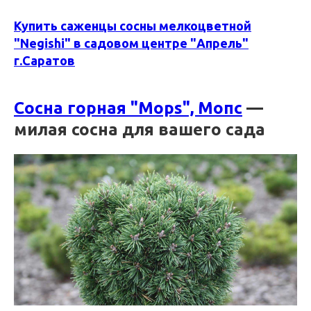
Купить саженцы сосны мелкоцветной
"Negishi" в садовом центре "Апрель"
г.Саратов
Сосна горная "Mops", Мопс
—
милая сосна для вашего сада