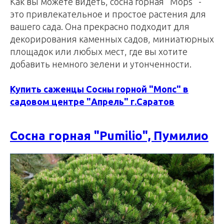
Как вы можете видеть, сосна горная "Mops" -
это привлекательное и простое растения для
вашего сада. Она прекрасно подходит для
декорирования каменных садов, миниатюрных
площадок или любых мест, где вы хотите
добавить немного зелени и утонченности.
Купить саженцы Сосны горной "Мопс" в
садовом центре "Апрель" г.Саратов
Сосна горная "Pumilio", Пумилио