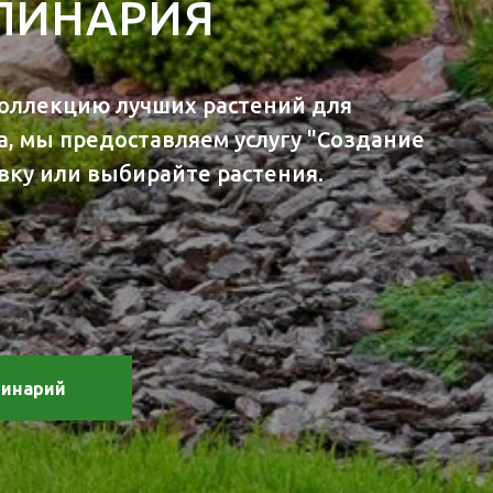
ПИНАРИЯ
оллекцию лучших растений для
, мы предоставляем услугу "Создание
вку или выбирайте растения.
пинарий