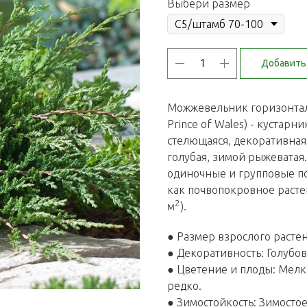
Выбери размер
Добавить 
Можжевельник горизонталь
Prince of Wales) - кустарн
стелющаяся, декоративная.
голубая, зимой рыжеватая
одиночные и групповые по
как почвопокровное расте
2
м
).
● Размер взрослого растен
● Декоративность: Голубо
● Цветение и плоды: Мелк
редко.
● Зимостойкость: Зимостое