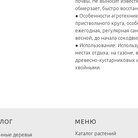
почвы. Не выносит извест
обмерзает, быстро восстан
● Особенности агротехник
приствольного круга, осо
ежегодная, регулярная са
весной, до начала сокодв
● Использование: Использу
местах отдыха, на газоне, 
древесно-кустарниковых и
хвойными.
ЛОГ
МЕНЮ
Каталог растений
нные деревья