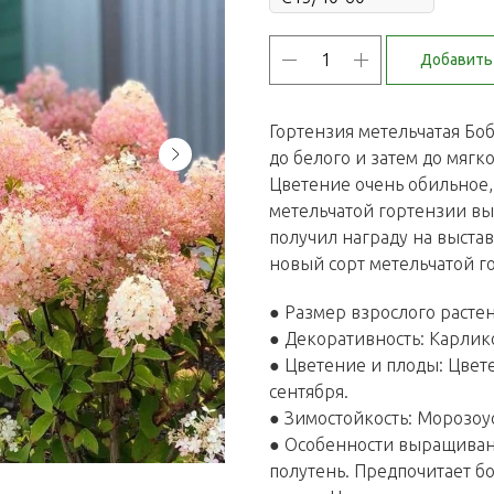
Добавить 
Гортензия метельчатая Бо
до белого и затем до мягк
Цветение очень обильное,
метельчатой гортензии выс
получил награду на выстав
новый сорт метельчатой г
● Размер взрослого растен
● Декоративность: Карлик
● Цветение и плоды: Цвет
сентября.
● Зимостойкость: Морозоу
● Особенности выращиван
полутень. Предпочитает б