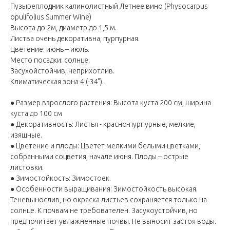
Пузыреплодник калинолистный Летнее вино (Physocarpus
opulifolius Summer Wine)
Высота до 2м, диаметр до 1,5 м.
Листва очень декоративна, пурпурная.
Цветение: июнь – июль.
Место посадки: солнце.
Засухойстойчив, неприхотлив.
Климатическая зона 4 (-34°).
● Размер взрослого растения: Высота куста 200 см, ширина
куста до 100 см
● Декоративность: Листья - красно-пурпурные, мелкие,
изящные.
● Цветение и плоды: Цветет мелкими белыми цветками,
собранными соцветия, начале июня. Плоды – острые
листовки.
● Зимостойкость: Зимостоек.
● Особенности выращивания: Зимостойкость высокая.
Теневынослив, но окраска листьев сохраняется только на
солнце. К почвам не требователен. Засухоустойчив, но
предпочитает увлажненные почвы. Не выносит застоя воды.