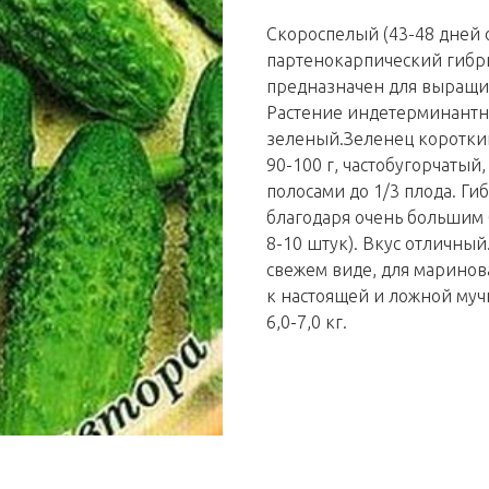
Скороспелый (43-48 дней 
партенокарпический гибр
предназначен для выращи
Растение индетерминантно
зеленый.Зеленец короткий
90-100 г, частобугорчаты
полосами до 1/3 плода. Ги
благодаря очень большим б
8-10 штук). Вкус отличный
свежем виде, для маринова
к настоящей и ложной муч
6,0-7,0 кг.