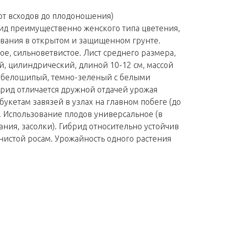
от всходов до плодоношения)
ид преимущественно женского типа цветения,
вания в открытом и защищенном грунте.
е, сильноветвистое. Лист среднего размера,
, цилиндрический, длиной 10-12 см, массой
й, белошипый, темно-зеленый с белыми
брид отличается дружной отдачей урожая
укетам завязей в узлах на главном побеге (до
. Использование плодов универсальное (в
ния, засолки). Гибрид относительно устойчив
нистой росам. Урожайность одного растения