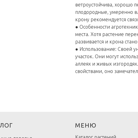
ветроустойчива, хорошо п
плодородные, умеренно вл
крону рекомендуется связ
● Особенности агротехник
места. Хотя растение пере
развивается и крона стан
● Использование: Своей у
участок. Они могут исполь
аллеях и живых изгородях
свойствами, оно замечател
ЛОГ
МЕНЮ
Каталог растений