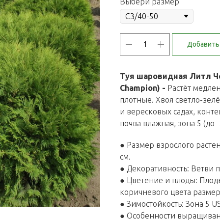
Выбери размер
Добавить 
Туя шаровидная Литл Чем
Champion) -
Растёт медлен
плотные. Хвоя светло-зел
и вересковых садах, конте
почва влажная, зона 5 (до -
● Размер взрослого растен
см.
● Декоративность: Ветви п
● Цветение и плоды: Пл
коричневого цвета размеро
● Зимостойкость: Зона 5 USD
● Особенности выращивани