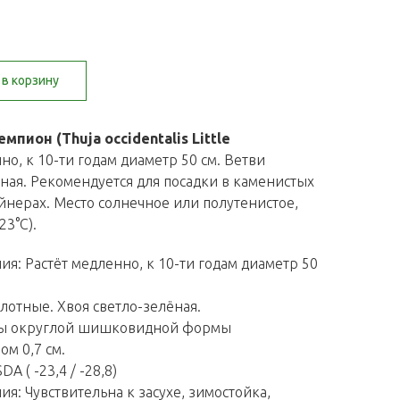
в корзину
пион (Thuja occidentalis Little
но, к 10-ти годам диаметр 50 см. Ветви
ёная. Рекомендуется для посадки в каменистых
йнерах. Место солнечное или полутенистое,
23°С).
ия: Растёт медленно, к 10-ти годам диаметр 50
лотные. Хвоя светло-зелёная.
оды округлой шишковидной формы
м 0,7 см.
A ( -23,4 / -28,8)
я: Чувствительна к засухе, зимостойка,