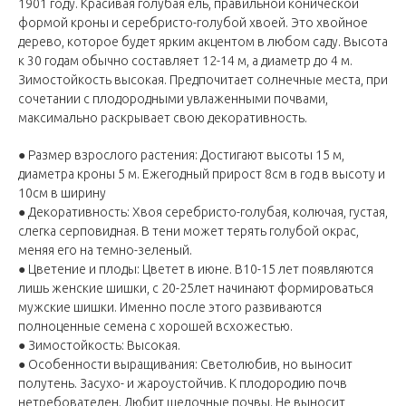
1901 году. Красивая голубая ель, правильной конической
формой кроны и серебристо-голубой хвоей. Это хвойное
дерево, которое будет ярким акцентом в любом саду. Высота
к 30 годам обычно составляет 12-14 м, а диаметр до 4 м.
Зимостойкость высокая. Предпочитает солнечные места, при
сочетании с плодородными увлаженными почвами,
максимально раскрывает свою декоративность.
● Размер взрослого растения: Достигают высоты 15 м,
диаметра кроны 5 м. Ежегодный прирост 8см в год в высоту и
10см в ширину
● Декоративность: Хвоя серебристо-голубая, колючая, густая,
слегка серповидная. В тени может терять голубой окрас,
меняя его на темно-зеленый.
● Цветение и плоды: Цветет в июне. В10-15 лет появляются
лишь женские шишки, с 20-25лет начинают формироваться
мужские шишки. Именно после этого развиваются
полноценные семена с хорошей всхожестью.
● Зимостойкость: Высокая.
● Особенности выращивания: Светолюбив, но выносит
полутень. Засухо- и жароустойчив. К плодородию почв
нетребователен. Любит щелочные почвы. Не выносит