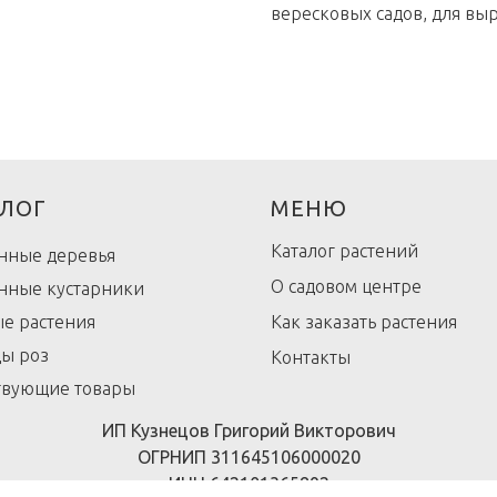
вересковых садов, для вы
ЛОГ
МЕНЮ
Каталог растений
нные деревья
О садовом центре
нные кустарники
е растения
Как заказать растения
ы роз
Контакты
твующие товары
ИП Кузнецов Григорий Викторович
ОГРНИП 311645106000020
ИНН 642101365892