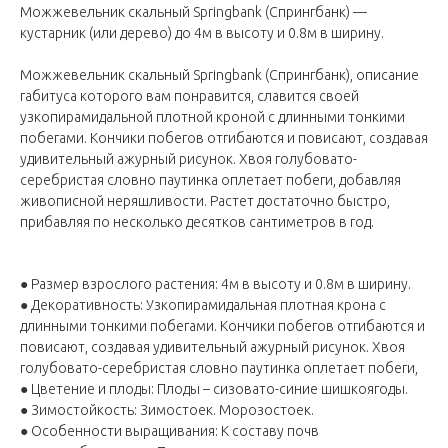
Можжевельник скальный Springbank (Спрингбанк) —
кустарник (или дерево) до 4м в высоту и 0.8м в ширину.
Можжевельник скальный Springbank (Спрингбанк), описание
габитуса которого вам понравится, славится своей
узкопирамидальной плотной кроной с длинными тонкими
побегами. Кончики побегов отгибаются и повисают, создавая
удивительный ажурный рисунок. Хвоя голубовато-
серебристая словно паутинка оплетает побеги, добавляя
живописной неряшливости. Растет достаточно быстро,
прибавляя по несколько десятков сантиметров в год.
● Размер взрослого растения: 4м в высоту и 0.8м в ширину.
● Декоративность: Узкопирамидальная плотная крона с
длинными тонкими побегами. Кончики побегов отгибаются и
повисают, создавая удивительный ажурный рисунок. Хвоя
голубовато-серебристая словно паутинка оплетает побеги,
● Цветение и плоды: Плоды – сизовато-синие шишкоягоды.
● Зимостойкость: Зимостоек. Морозостоек.
● Особенности выращивания: К составу почв