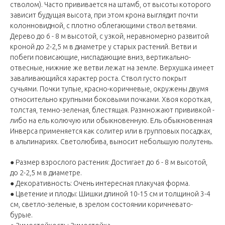
стволом). Часто прививается на штамб, от высоты которого
зависит будущая высота, при этом крона выглядит почти
колонновидной, с плотно облегающими ствол ветвями.
Дерево до 6 - 8 м высотой, с узкой, неравномерно развитой
кроной до 2-2,5 м в диаметре у старых растений. Ветви и
побеги повисающие, ниспадающие вниз, вертикально-
отвесные, нижние же ветви лежат на земле. Верхушка имеет
заваливающийся характер роста. Ствол густо покрыт
сучьями. Почки тупые, красно-коричневые, окружены двумя
относительно крупными боковыми почками. Хвоя короткая,
толстая, темно-зеленая, блестящая. Размножают прививкой -
либо на ель колючую или обыкновенную. Ель обыкновенная
Инверса применяется как солитер или в групповых посадках,
в альпинариях. Светолюбива, выносит небольшую полутень.
● Размер взрослого растения: Достигает до 6 - 8 м высотой,
до 2-2,5 м в диаметре.
● Декоративность: Очень интересная плакучая форма.
● Цветение и плоды: Шишки длиной 10-15 см и толщиной 3-4
см, светло-зеленые, в зрелом состоянии коричневато-
бурые.